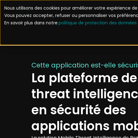
Aller
Nous utilisons des cookies pour améliorer votre expérience de n
au
Solutions
Cas 
Vous pouvez accepter, refuser ou personnaliser vos préfére
contenu
En savoir plus dans notre
politique de protection des données
Cette application est-elle sécuri
La plateforme de
threat intelligen
en sécurité des
applications mob
La solution Mobile Threat Intelligence
de
Pr