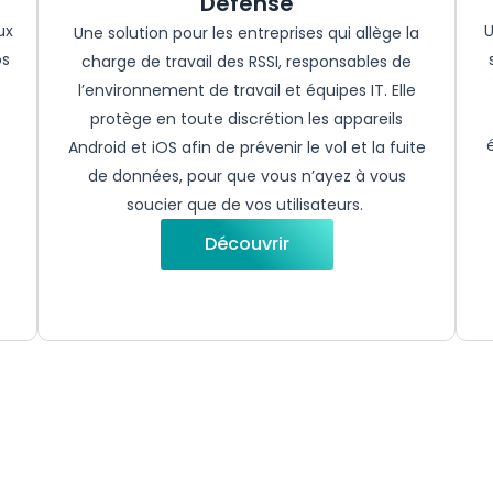
Defense
ux
U
Une solution
pour
les
entreprises
qui
allège
la
os
charge de travail des RSSI,
responsables
de
l’environnement
de travail et équipes IT. Elle
protège
en
toute
discrétion
les
appareils
e
Android et iOS
afin
de
prévenir
le vol et la
fuite
de données, pour que
vous
n’ayez
à
vous
soucier
que de
vos
utilisateurs
.
Découvrir