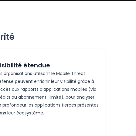
rité
isibilité étendue
es
organisations
utilisant
le
Mobile Threat
efense
peuvent
enrichir
leur
visibilité
grâce à
accès
aux rapports
d’applications
mobiles (via
édits
ou
abonnement
illimité
), pour
analyser
n
profondeur
les applications tierces
présentes
ans
leur
écosystème
.