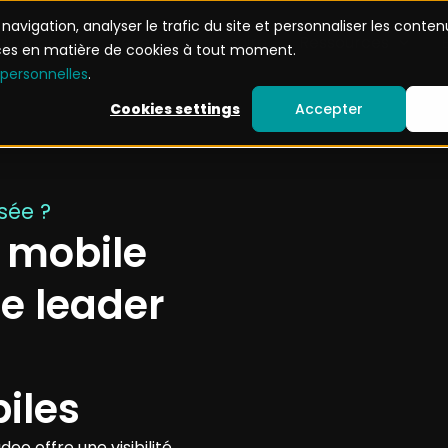
avigation, analyser le trafic du site et personnaliser les conten
d’usage
Devenez partenaire
Ressources
nces en matière de cookies à tout moment.
 personnelles
.
Cookies settings
Accepter
sée ?
 mobile
ce leader
iles
adeo
offre
une
visibilité