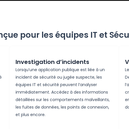
çue pour les équipes IT et Sécu
Investigation d’incidents
V
Lorsqu’une
application
publique
est
liée
à un
L
é
incident de
sécurité
ou
jugée
suspecte
, les
D
équipes IT et
sécurité
peuvent
l’analyser
l’
immédiatement
.
Accédez
à des
informations
cr
détaillées
sur les
comportements
malveillants
,
e
les
fuites
de données, les points de
connexion
,
d
et plus encore.