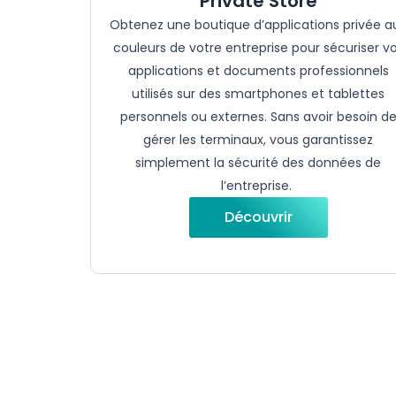
Private Store
Obtenez
une
boutique
d’applications
privée
a
couleurs de
votre
entreprise
pour
sécuriser
v
applications et documents
professionnels
utilisés
sur des smartphones et
tablettes
personnels
ou
externes. Sans
avoir
besoin
d
gérer
les
terminaux
,
vous
garantissez
simplement
la
sécurité
des données de
l’entreprise
.
Découvrir