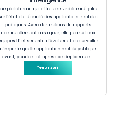
Intelligence
ne plateforme qui
offre
une
visibilité
inégalée
sur
l’état
de
sécurité
des applications mobiles
publiques
. Avec des millions de rapports
continuellement
mis à jour,
elle
permet
aux
équipes IT et
sécurité
d’évaluer
et de
surveiller
n’importe
quelle application mobile
publique
avant
, pendant et après son
déploiement
.
Découvrir