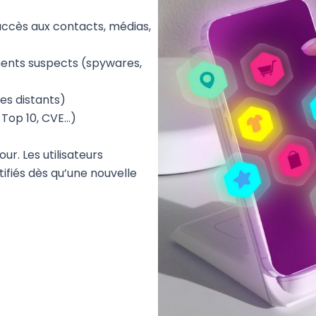
accès aux contacts, médias,
nts suspects (spywares,
es distants)
 Top 10, CVE…)
jour. Les
utilisateurs
tifiés
dès
qu’une
nouvelle