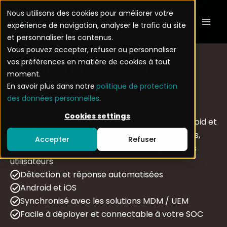
Aller
Mai
Nous utilisons des cookies pour améliorer votre
au
expérience de navigation, analyser le trafic du site
Men
contenu
et personnaliser les contenus.
Vous pouvez accepter, refuser ou personnaliser
Sécuriser les appareils mobiles de l’entreprise
vos préférences en matière de cookies à tout
Mobile Threat Defense
moment.
Une solution pour les entreprises qui allège la
En savoir plus dans notre
politique de protection
charge de travail des RSSI, responsables de
des données personnelles
.
l’environnement de travail et équipes IT. Elle
Cookies settings
protège en toute discrétion les appareils Android et
iOS afin de prévenir le vol et la fuite de données,
Accepter
Refuser
pour que vous n’ayez à vous soucier que de vos
utilisateurs
Détection et réponse automatisées
Android et iOS
Synchronisé avec les solutions MDM / UEM
Facile à déployer et connectable à votre SOC