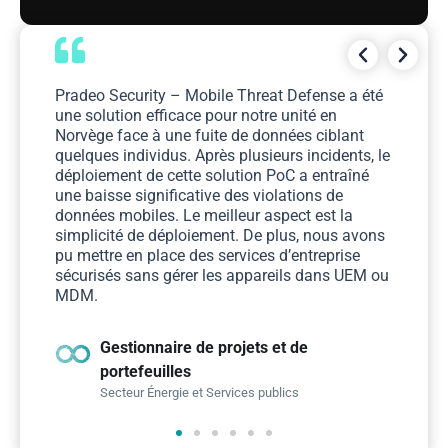
e
Pradeo Security – Mobile Threat Defense a été
Av
une solution efficace pour notre unité en
de
Norvège face à une fuite de données ciblant
sé
s
quelques individus. Après plusieurs incidents, le
ma
déploiement de cette solution PoC a entraîné
et
une baisse significative des violations de
ré
données mobiles. Le meilleur aspect est la
m
simplicité de déploiement. De plus, nous avons
pu mettre en place des services d’entreprise
sécurisés sans gérer les appareils dans UEM ou
MDM.
Gestionnaire de projets et de
portefeuilles
Secteur Énergie et Services publics