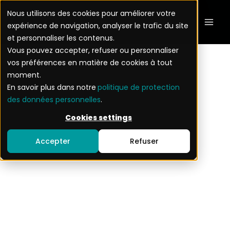
Aller
Mai
Nous utilisons des cookies pour améliorer votre
au
expérience de navigation, analyser le trafic du site
Men
contenu
et personnaliser les contenus.
Vous pouvez accepter, refuser ou personnaliser
vos préférences en matière de cookies à tout
moment.
En savoir plus dans notre
politique de protection
des données personnelles
.
Mentions
Cookies settings
Accepter
Refuser
légales