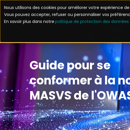
Aller
Nous utilisons des cookies pour améliorer votre expérience de n
au
Solutions
Cas 
Vous pouvez accepter, refuser ou personnaliser vos préfére
contenu
En savoir plus dans notre
politique de protection des données
Guide pour se
conformer à la 
MASVS de l'OWA