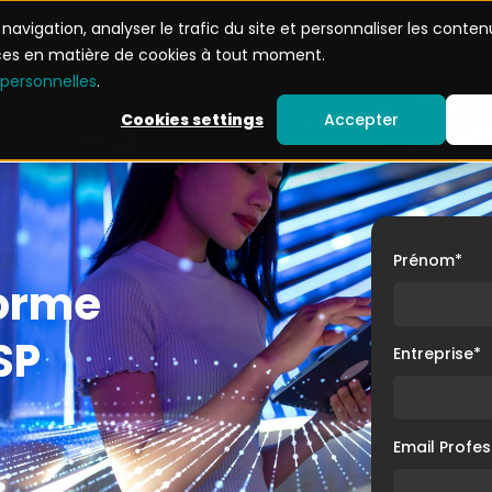
avigation, analyser le trafic du site et personnaliser les conten
d’usage
Devenez partenaire
Ressources
nces en matière de cookies à tout moment.
 personnelles
.
Cookies settings
Accepter
Prénom
*
norme
SP
Entreprise
*
Email Profes