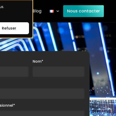
us.
Entreprise
Blog
Nous contacter
Refuser
Nom
*
sionnel
*