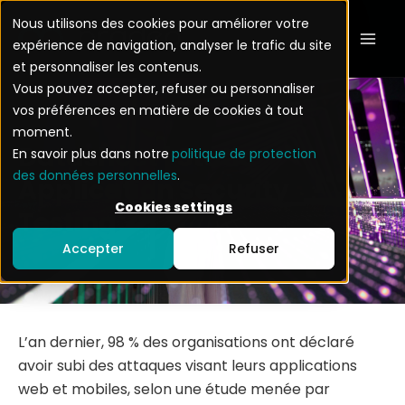
Aller
Mai
Nous utilisons des cookies pour améliorer votre
au
expérience de navigation, analyser le trafic du site
Men
contenu
et personnaliser les contenus.
Vous pouvez accepter, refuser ou personnaliser
vos préférences en matière de cookies à tout
moment.
Datasheet | Static
En savoir plus dans notre
politique de protection
des données personnelles
.
Application Security
Cookies settings
Testing
Accepter
Refuser
L’an dernier, 98 % des organisations ont déclaré
avoir subi des attaques visant leurs applications
web et mobiles, selon une étude menée par